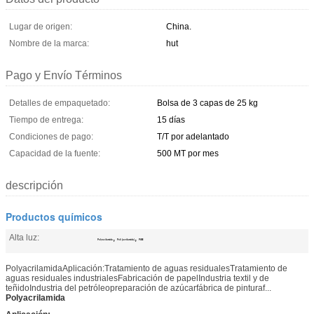
Lugar de origen:
China.
Nombre de la marca:
hut
Pago y Envío Términos
Detalles de empaquetado:
Bolsa de 3 capas de 25 kg
Tiempo de entrega:
15 días
Condiciones de pago:
T/T por adelantado
Capacidad de la fuente:
500 MT por mes
descripción
Productos químicos
Alta luz:
,
,
Polyacilamida
Poli (acrilamida)
PAM
PolyacrilamidaAplicación:Tratamiento de aguas residualesTratamiento de
aguas residuales industrialesFabricación de papelIndustria textil y de
teñidoIndustria del petróleopreparación de azúcarfábrica de pinturaf...
Polyacrilamida